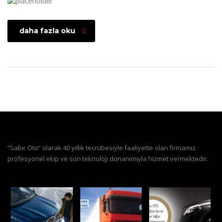
daha fazla oku
“Sabır Oto” olarak 40 yıllık tecrübesiyle faaliyette olan firmamız
profesyonel ekip ve son teknoloji donanımıyla hizmet vermektedir.