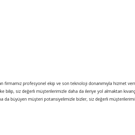
 olan firmamız profesyonel ekip ve son teknoloji donanımıyla hizmet ve
ilke bilip, siz değerli müşterilerimizle daha da ileriye yol almaktan kıv
ha da büyüyen müşteri potansiyelimizle bizler, siz değerli müşterilerim