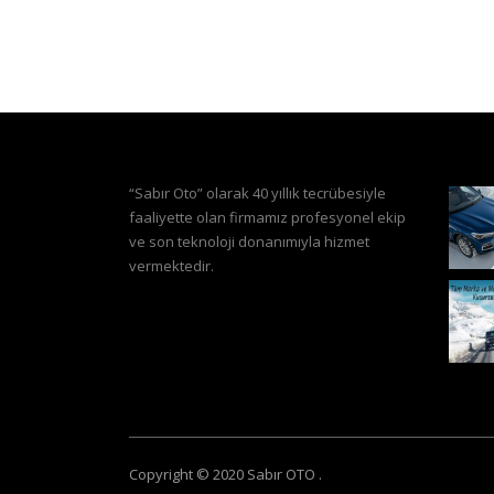
“Sabır Oto” olarak 40 yıllık tecrübesiyle
faaliyette olan firmamız profesyonel ekip
ve son teknoloji donanımıyla hizmet
vermektedir.
Copyright © 2020 Sabır OTO
.