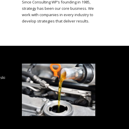
Since Consulting WP’s founding in 1985,
strategy has been our core business. We
work with companies in every industry to
develop strategies that deliver results.
Eski