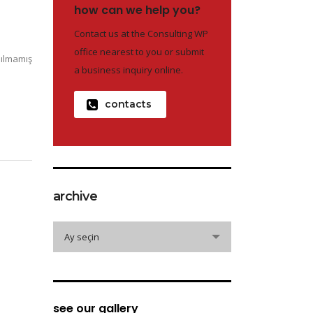
how can we help you?
Contact us at the Consulting WP
office nearest to you or submit
ılmamış
a business inquiry online.
contacts
archive
archive
Ay seçin
see our gallery