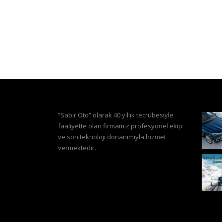
“Sabır Oto” olarak 40 yıllık tecrübesiyle
faaliyette olan firmamız profesyonel ekip
ve son teknoloji donanımıyla hizmet
vermektedir.