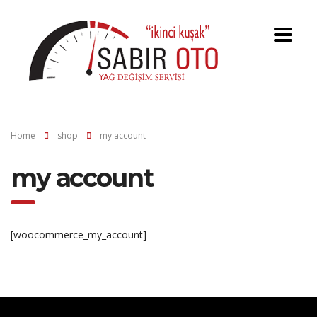
Home
shop
my account
my account
[woocommerce_my_account]