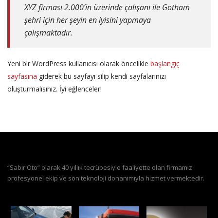
XYZ firması 2.000’in üzerinde çalışanı ile Gotham
şehri için her şeyin en iyisini yapmaya
çalışmaktadır.
Yeni bir WordPress kullanıcısı olarak öncelikle
başlangıç
sayfasına
giderek bu sayfayı silip kendi sayfalarınızı
oluşturmalısınız. İyi eğlenceler!
“Sabır Oto” olarak 40 yıllık tecrübesiyle faaliyette olan firmamız
profesyonel ekip ve son teknoloji donanımıyla hizmet vermektedir.